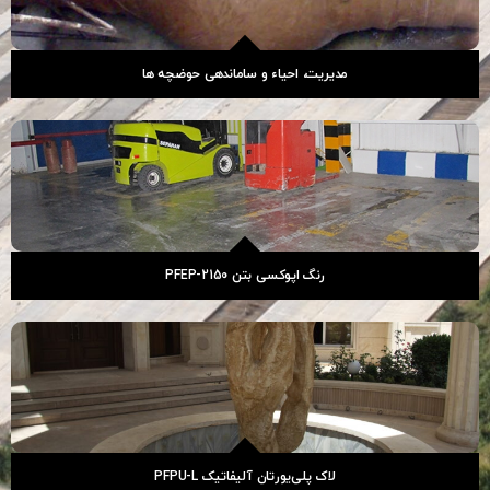
مدیریت، احیاء و ساماندهی حوضچه ها
رنگ اپوکسی بتن PFEP-2150
لاک پلی‌یورتان آلیفاتیک PFPU-L