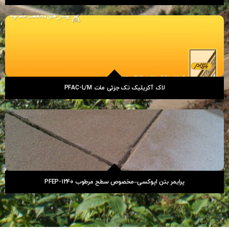
لاک آکریلیک تک جزئی مات PFAC-L/M
پرایمر بتن اپوکسی–مخصوص سطح مرطوب PFEP-1240