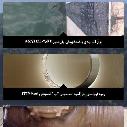
نوار آب بندی و ضدخوردگی پلی‌سیل POLYSEAL-TAPE
رویه اپوکسی پلی‌آمید مخصوص آب آشامیدنی PFEP-2051