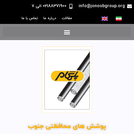
info@jonoobgroup.org
02188371900 الی ۷
مقالات
درباره ما
تماس با ما
پوشش های محافظتی جنوب