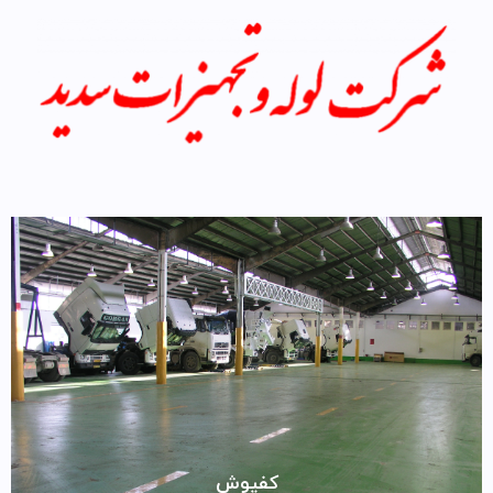
کفپوش